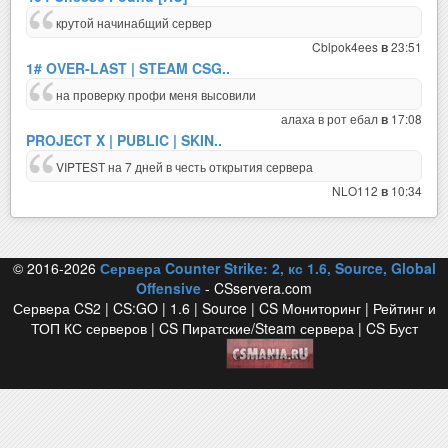
крутой начинабщий сервер
Cblpok4ees
23:51
в
1# OVER-LAST | STEAM CSG..
на проверку профи меня высовили
алаха в рот ебал
17:08
в
PROJECT X | PUBLIC | SKIN..
VIPTEST на 7 дней в честь открытия сервера
NLO112
10:34
в
© 2016-2026
Сервера Counter Strike: 2, кс 1.6, Source, Global
Offensive
- CSservera.com
Сервера CS2 | CS:GO | 1.6 | Source | CS Мониторинг | Рейтинг и
ТОП КС серверов | CS Пиратские/Steam сервера | CS Буст