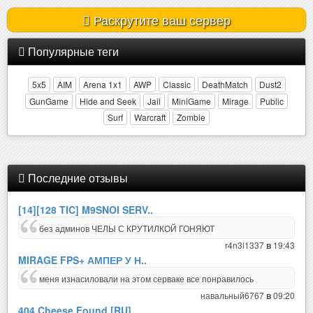
Раскрутите ваш сервер
Популярные теги
5x5
AIM
Arena 1x1
AWP
Classic
DeathMatch
Dust2
GunGame
Hide and Seek
Jail
MiniGame
Mirage
Public
Surf
Warcraft
Zombie
Последние отзывы
[14][128 TIC] M9SNOI SERV..
без админов ЧЕЛЫ С КРУТИЛКОЙ ГОНЯЮТ
r4n3l1337
19:43
в
MIRAGE FPS+ АМПЕР У Н..
меня изнасиловали на этом серваке все понравилось
навальный6767
09:20
в
404 Cheese Found [RU]