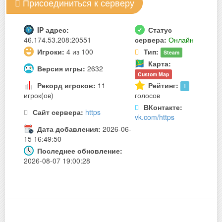
Присоединиться к серверу
IP адрес:
Статус
46.174.53.208:20551
сервера:
Онлайн
Игроки:
4 из 100
Тип:
Steam
Карта:
Версия игры:
2632
Custom Map
Рекорд игроков:
11
Рейтинг:
1
игрок(ов)
голосов
ВКонтакте:
Сайт сервера:
https
vk.com/https
Дата добавления:
2026-06-
15 16:49:50
Последнее обновление:
2026-08-07 19:00:28