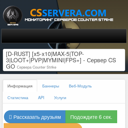
[D-RUST] [x5-x10|MAX-5|TOP-
3|LOOT+|PVP|MYMINI|FPS+] - Сервер CS
GO
Сервера Counter Strike
Информация
Баннеры
Веб-Модуль
Статистика
API
Услуги
Рассказать друзьям
Подождите 6 сек.