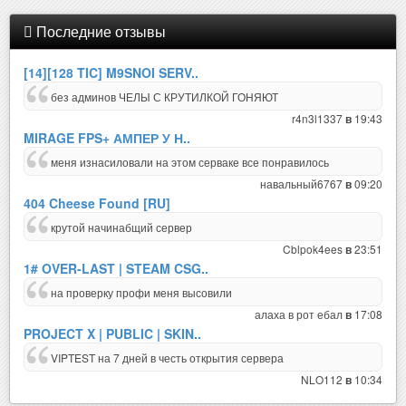
Последние отзывы
[14][128 TIC] M9SNOI SERV..
без админов ЧЕЛЫ С КРУТИЛКОЙ ГОНЯЮТ
r4n3l1337
19:43
в
MIRAGE FPS+ АМПЕР У Н..
меня изнасиловали на этом серваке все понравилось
навальный6767
09:20
в
404 Cheese Found [RU]
крутой начинабщий сервер
Cblpok4ees
23:51
в
1# OVER-LAST | STEAM CSG..
на проверку профи меня высовили
алаха в рот ебал
17:08
в
PROJECT X | PUBLIC | SKIN..
VIPTEST на 7 дней в честь открытия сервера
NLO112
10:34
в