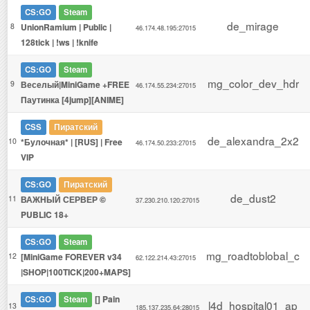
CS:GO
Steam
de_mirage
8
UnionRamium | Public |
46.174.48.195:27015
128tick | !ws | !knife
CS:GO
Steam
mg_color_dev_hdr
9
Веселый|MiniGame +FREE
46.174.55.234:27015
Паутинка [4jump][ANIME]
CSS
Пиратский
de_alexandra_2x2
10
*Булочная* | [RUS] | Free
46.174.50.233:27015
VIP
CS:GO
Пиратский
de_dust2
11
ВАЖНЫЙ СЕРВЕР ©
37.230.210.120:27015
PUBLIC 18+
CS:GO
Steam
mg_roadtoblobal_c
12
[MiniGame FOREVER v34
62.122.214.43:27015
|SHOP|100TICK|200+MAPS]
[] Pain
CS:GO
Steam
l4d_hospital01_ap
13
185.137.235.64:28015