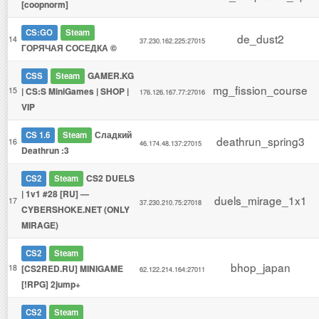
[coopnorm]
CS:GO
Steam
de_dust2
14
37.230.162.225:27015
ГОРЯЧАЯ СОСЕДКА ©
GAMER.KG
CSS
Steam
mg_fission_course
15
| CS:S MiniGames | SHOP |
176.126.167.77:27016
VIP
Сладкий
CS 1.6
Steam
deathrun_spring3
16
46.174.48.137:27015
Deathrun :3
CS2 DUELS
CS2
Steam
| 1v1 #28 [RU] —
duels_mirage_1x1
17
37.230.210.75:27018
CYBERSHOKE.NET (ONLY
MIRAGE)
CS2
Steam
bhop_japan
18
[CS2RED.RU] MINIGAME
62.122.214.164:27011
[!RPG] 2jump+
CS2
Steam