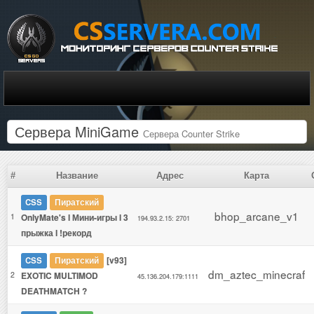
Сервера MiniGame
Сервера Counter Strike
#
Название
Адрес
Карта
CSS
Пиратский
bhop_arcane_v1
1
OnlyMate's l Мини-игры l 3
194.93.2.15: 2701
прыжка l !рекорд
[v93]
CSS
Пиратский
dm_aztec_minecraf
2
EXOTIC MULTIMOD
45.136.204.179:1111
DEATHMATCH ?