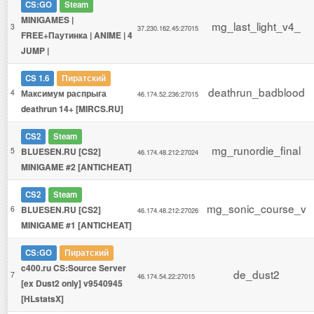
CS:GO
Steam
MINIGAMES |
mg_last_light_v4_
3
37.230.162.45:27015
FREE+Паутинка | ANIME | 4
JUMP |
CS 1.6
Пиратский
deathrun_badblood
4
Максимум распрыга
46.174.52.236:27015
deathrun 14+ [MIRCS.RU]
CS2
Steam
mg_runordie_final
5
BLUESEN.RU [CS2]
46.174.48.212:27024
MINIGAME #2 [ANTICHEAT]
CS2
Steam
mg_sonic_course_v
6
BLUESEN.RU [CS2]
46.174.48.212:27026
MINIGAME #1 [ANTICHEAT]
CS:GO
Пиратский
c400.ru CS:Source Server
de_dust2
7
46.174.54.22:27015
[ex Dust2 only] v9540945
[HLstatsX]