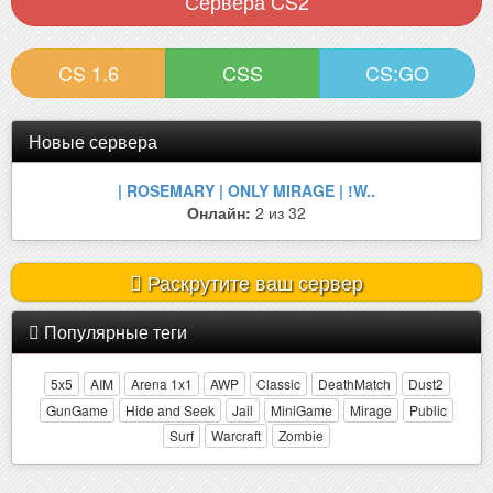
Сервера CS2
CS 1.6
CSS
CS:GO
Новые сервера
| ROSEMARY | ONLY MIRAGE | !W..
Онлайн:
2 из 32
Раскрутите ваш сервер
Популярные теги
5x5
AIM
Arena 1x1
AWP
Classic
DeathMatch
Dust2
GunGame
Hide and Seek
Jail
MiniGame
Mirage
Public
Surf
Warcraft
Zombie