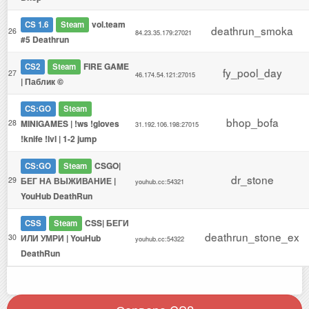
vol.team
CS 1.6
Steam
deathrun_smoka
26
84.23.35.179:27021
#5 Deathrun
FIRE GAME
CS2
Steam
fy_pool_day
27
46.174.54.121:27015
| Паблик ©
CS:GO
Steam
bhop_bofa
28
MINIGAMES | !ws !gloves
31.192.106.198:27015
!knife !lvl | 1-2 jump
CSGO|
CS:GO
Steam
dr_stone
29
БЕГ НА ВЫЖИВАНИЕ |
youhub.cc:54321
YouHub DeathRun
CSS| БЕГИ
CSS
Steam
deathrun_stone_ex
30
ИЛИ УМРИ | YouHub
youhub.cc:54322
DeathRun