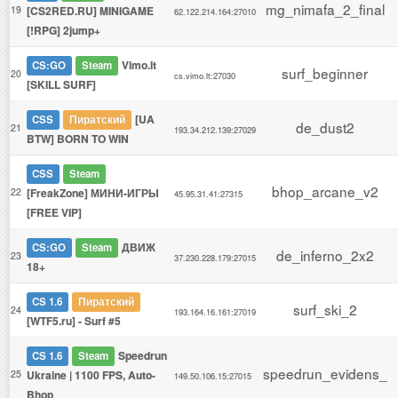
mg_nimafa_2_final
19
[CS2RED.RU] MINIGAME
62.122.214.164:27010
[!RPG] 2jump+
Vimo.lt
CS:GO
Steam
surf_beginner
20
cs.vimo.lt:27030
[SKILL SURF]
[UA
CSS
Пиратский
de_dust2
21
193.34.212.139:27029
BTW] BORN TO WIN
CSS
Steam
bhop_arcane_v2
22
[FreakZone] МИНИ-ИГРЫ
45.95.31.41:27315
[FREE VIP]
ДВИЖ
CS:GO
Steam
de_inferno_2x2
23
37.230.228.179:27015
18+
CS 1.6
Пиратский
surf_ski_2
24
193.164.16.161:27019
[WTF5.ru] - Surf #5
Speedrun
CS 1.6
Steam
speedrun_evidens_
25
Ukraine | 1100 FPS, Auto-
149.50.106.15:27015
Bhop