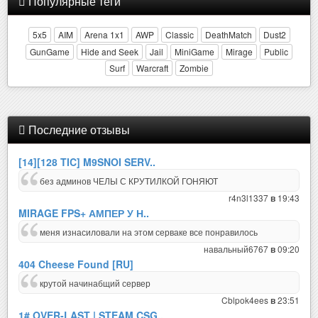
Популярные теги
5x5
AIM
Arena 1x1
AWP
Classic
DeathMatch
Dust2
GunGame
Hide and Seek
Jail
MiniGame
Mirage
Public
Surf
Warcraft
Zombie
Последние отзывы
[14][128 TIC] M9SNOI SERV..
без админов ЧЕЛЫ С КРУТИЛКОЙ ГОНЯЮТ
r4n3l1337
19:43
в
MIRAGE FPS+ АМПЕР У Н..
меня изнасиловали на этом серваке все понравилось
навальный6767
09:20
в
404 Cheese Found [RU]
крутой начинабщий сервер
Cblpok4ees
23:51
в
1# OVER-LAST | STEAM CSG..