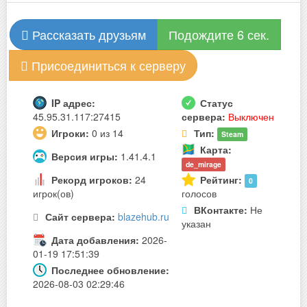
Рассказать друзьям
Подождите 6 сек.
Присоединиться к серверу
IP адрес:
Статус
45.95.31.117:27415
сервера:
Выключен
Игроки:
0 из 14
Тип:
Steam
Карта:
Версия игры:
1.41.4.1
de_mirage
Рекорд игроков:
24
Рейтинг:
0
игрок(ов)
голосов
ВКонтакте:
Не
Сайт сервера:
blazehub.ru
указан
Дата добавления:
2026-
01-19 17:51:39
Последнее обновление:
2026-08-03 02:29:46