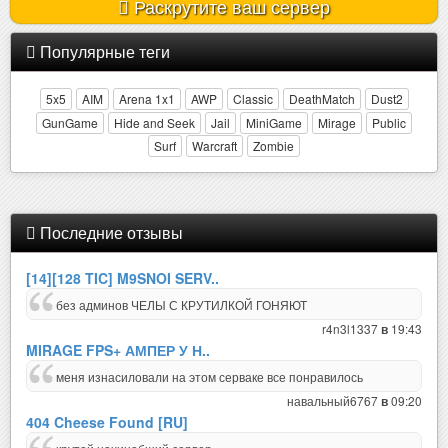
Раскрутите ваш сервер
Популярные теги
5x5
AIM
Arena 1x1
AWP
Classic
DeathMatch
Dust2
GunGame
Hide and Seek
Jail
MiniGame
Mirage
Public
Surf
Warcraft
Zombie
Последние отзывы
[14][128 TIC] M9SNOI SERV..
без админов ЧЕЛЫ С КРУТИЛКОЙ ГОНЯЮТ
r4n3l1337
19:43
в
MIRAGE FPS+ АМПЕР У Н..
меня изнасиловали на этом серваке все понравилось
навальный6767
09:20
в
404 Cheese Found [RU]