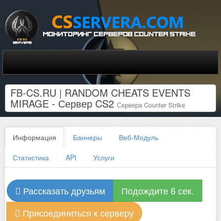
FB-CS.RU | RANDOM CHEATS EVENTS
MIRAGE - Сервер CS2
Сервера Counter Strike
Информация
Баннеры
Веб-Модуль
Статистика
API
Услуги
Рассказать друзьям
Подождите 6 сек.
Присоединиться к серверу