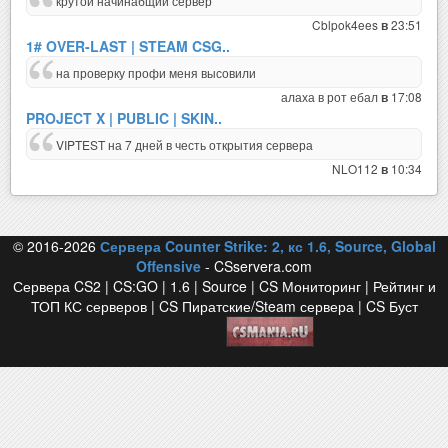
крутой начинабщий сервер
Cblpok4ees
23:51
в
1# OVER-LAST | STEAM CSG..
на проверку профи меня высовили
алаха в рот ебал
17:08
в
PROJECT X | PUBLIC | SKIN..
VIPTEST на 7 дней в честь открытия сервера
NLO112
10:34
в
© 2016-2026
Сервера Counter Strike: 2, кс 1.6, Source, Global
Offensive
- CSservera.com
Сервера CS2 | CS:GO | 1.6 | Source | CS Мониторинг | Рейтинг и
ТОП КС серверов | CS Пиратские/Steam сервера | CS Буст