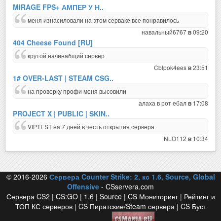
MIRAGE FPS+ АМПЕР У Н..
меня изнасиловали на этом серваке все понравилось
навальный6767
09:20
в
404 Cheese Found [RU]
крутой начинабщий сервер
Cblpok4ees
23:51
в
1# OVER-LAST | STEAM CSG..
на проверку профи меня высовили
алаха в рот ебал
17:08
в
PROJECT X | PUBLIC | SKIN..
VIPTEST на 7 дней в честь открытия сервера
NLO112
10:34
в
© 2016-2026
Сервера Counter Strike: 2, кс 1.6, Source, Global
Offensive
- CSservera.com
Сервера CS2 | CS:GO | 1.6 | Source | CS Мониторинг | Рейтинг и
ТОП КС серверов | CS Пиратские/Steam сервера | CS Буст