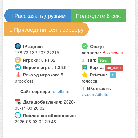
Рассказать друзьям
Подождите 6 сек.
Присоединиться к серверу
IP адрес:
Статус
178.72.132.207:27215
сервера:
Выключен
Игроки:
0 из 32
Тип:
Steam
Версия игры:
1.38.8.1
Карта:
de_dust2
Рекорд игроков:
5
Рейтинг:
1
игрок(ов)
голосов
ВКонтакте:
Сайт сервера:
difolts.ru
vk.com/difolts
Дата добавления:
2026-
03-11 00:20:02
Последнее обновление:
2026-08-03 02:29:48