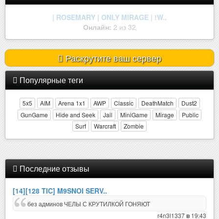
| ROSEMARY | ONLY MIRAGE | !W..
Онлайн:
2 из 32
Раскрутите ваш сервер
Популярные теги
5x5
AIM
Arena 1x1
AWP
Classic
DeathMatch
Dust2
GunGame
Hide and Seek
Jail
MiniGame
Mirage
Public
Surf
Warcraft
Zombie
Последние отзывы
[14][128 TIC] M9SNOI SERV..
без админов ЧЕЛЫ С КРУТИЛКОЙ ГОНЯЮТ
r4n3l1337
19:43
в