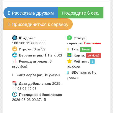
Рассказать друзьям
Подождите 6 сек.
Присоединиться к серверу
IP адрес:
Статус
188.186.19.66:27333
сервера:
Выключен
Игроки:
0 из 32
Тип:
Steam
Версия игры:
1.1.2.7/Std
Карта:
de_dust2
Рекорд игроков:
8
Рейтинг:
2
игрок(ов)
голосов
ВКонтакте:
Не
Сайт сервера:
Не указан
указан
Дата добавления:
2025-
11-03 09:45:06
Последнее обновление:
2026-08-03 02:37:15