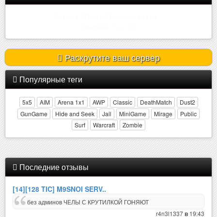
| ROSEMARY | ONLY MIRAGE | !W..
Онлайн:
2 из 32
Раскрутите ваш сервер
Популярные теги
5x5
AIM
Arena 1x1
AWP
Classic
DeathMatch
Dust2
GunGame
Hide and Seek
Jail
MiniGame
Mirage
Public
Surf
Warcraft
Zombie
Последние отзывы
[14][128 TIC] M9SNOI SERV..
без админов ЧЕЛЫ С КРУТИЛКОЙ ГОНЯЮТ
r4n3l1337
19:43
в