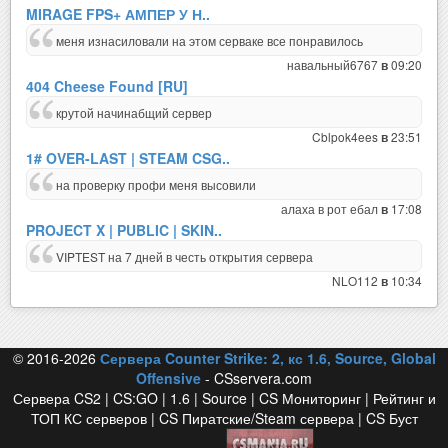
MIRAGE FPS+ АМПЕР У Н..
меня изнасиловали на этом серваке все понравилось
навальный6767
09:20
в
404 Cheese Found [RU]
крутой начинабщий сервер
Cblpok4ees
23:51
в
1# OVER-LAST | STEAM CSG..
на проверку профи меня высовили
алаха в рот ебал
17:08
в
PROJECT X | PUBLIC | SKIN..
VIPTEST на 7 дней в честь открытия сервера
NLO112
10:34
в
© 2016-2026
Сервера Counter Strike: 2, кс 1.6, Source, Global
Offensive
- CSservera.com
Сервера CS2 | CS:GO | 1.6 | Source | CS Мониторинг | Рейтинг и
ТОП КС серверов | CS Пиратские/Steam сервера | CS Буст