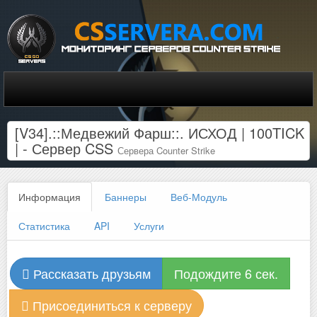
[V34].::Медвежий Фарш::. ИСХОД | 100TICK
| - Сервер CSS
Сервера Counter Strike
Информация
Баннеры
Веб-Модуль
Статистика
API
Услуги
Рассказать друзьям
Подождите 6 сек.
Присоединиться к серверу