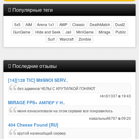
Популярные теги
5x5
AIM
Arena 1x1
AWP
Classic
DeathMatch
Dust2
GunGame
Hide and Seek
Jail
MiniGame
Mirage
Public
Surf
Warcraft
Zombie
Последние отзывы
[14][128 TIC] M9SNOI SERV..
без админов ЧЕЛЫ С КРУТИЛКОЙ ГОНЯЮТ
r4n3l1337
19:43
в
MIRAGE FPS+ АМПЕР У Н..
меня изнасиловали на этом серваке все понравилось
навальный6767
09:20
в
404 Cheese Found [RU]
крутой начинабщий сервер