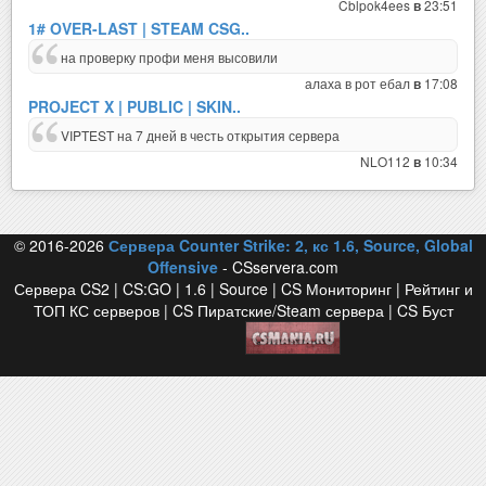
Cblpok4ees
23:51
в
1# OVER-LAST | STEAM CSG..
на проверку профи меня высовили
алаха в рот ебал
17:08
в
PROJECT X | PUBLIC | SKIN..
VIPTEST на 7 дней в честь открытия сервера
NLO112
10:34
в
© 2016-2026
Сервера Counter Strike: 2, кс 1.6, Source, Global
Offensive
- CSservera.com
Сервера CS2 | CS:GO | 1.6 | Source | CS Мониторинг | Рейтинг и
ТОП КС серверов | CS Пиратские/Steam сервера | CS Буст