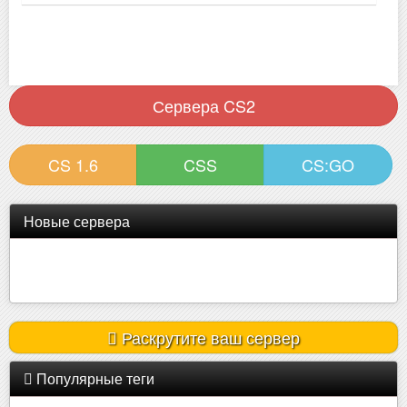
Сервера CS2
CS 1.6
CSS
CS:GO
Новые сервера
| ROSEMARY | ONLY MIRAGE | !W..
Онлайн:
2 из 32
Раскрутите ваш сервер
Популярные теги