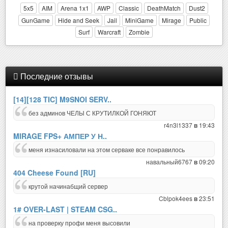
5x5
AIM
Arena 1x1
AWP
Classic
DeathMatch
Dust2
GunGame
Hide and Seek
Jail
MiniGame
Mirage
Public
Surf
Warcraft
Zombie
Последние отзывы
[14][128 TIC] M9SNOI SERV..
без админов ЧЕЛЫ С КРУТИЛКОЙ ГОНЯЮТ
r4n3l1337
19:43
в
MIRAGE FPS+ АМПЕР У Н..
меня изнасиловали на этом серваке все понравилось
навальный6767
09:20
в
404 Cheese Found [RU]
крутой начинабщий сервер
Cblpok4ees
23:51
в
1# OVER-LAST | STEAM CSG..
на проверку профи меня высовили