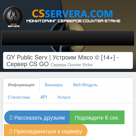
GY Publiс Serv | Устроим Мясо © [14+] -
Сервер CS GO
Сервера Counter Strike
Информация
Баннеры
Веб-Модуль
Статистика
API
Услуги
Рассказать друзьям
Подождите 6 сек.
Присоединиться к серверу