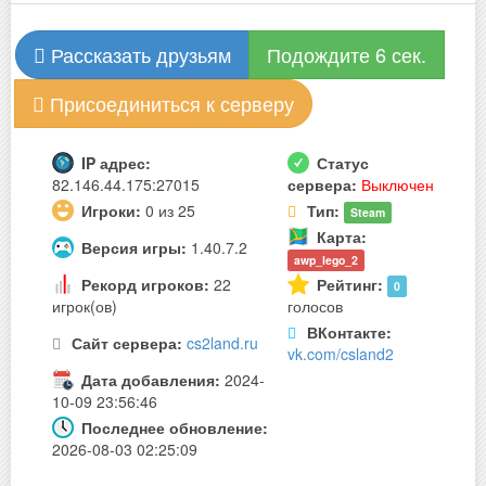
Рассказать друзьям
Подождите 6 сек.
Присоединиться к серверу
IP адрес:
Статус
82.146.44.175:27015
сервера:
Выключен
Игроки:
0 из 25
Тип:
Steam
Карта:
Версия игры:
1.40.7.2
awp_lego_2
Рекорд игроков:
22
Рейтинг:
0
игрок(ов)
голосов
ВКонтакте:
Сайт сервера:
cs2land.ru
vk.com/csland2
Дата добавления:
2024-
10-09 23:56:46
Последнее обновление:
2026-08-03 02:25:09