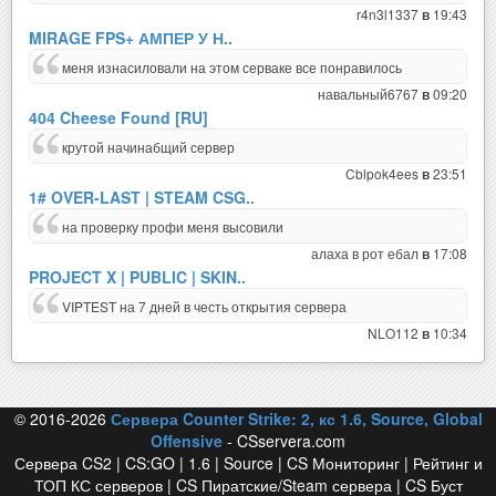
r4n3l1337
19:43
в
MIRAGE FPS+ АМПЕР У Н..
меня изнасиловали на этом серваке все понравилось
навальный6767
09:20
в
404 Cheese Found [RU]
крутой начинабщий сервер
Cblpok4ees
23:51
в
1# OVER-LAST | STEAM CSG..
на проверку профи меня высовили
алаха в рот ебал
17:08
в
PROJECT X | PUBLIC | SKIN..
VIPTEST на 7 дней в честь открытия сервера
NLO112
10:34
в
© 2016-2026
Сервера Counter Strike: 2, кс 1.6, Source, Global
Offensive
- CSservera.com
Сервера CS2 | CS:GO | 1.6 | Source | CS Мониторинг | Рейтинг и
ТОП КС серверов | CS Пиратские/Steam сервера | CS Буст