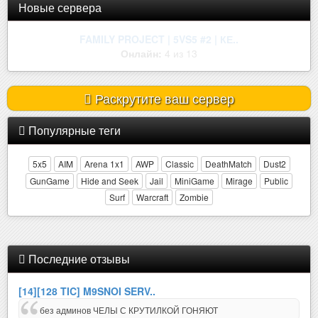
Новые сервера
| ROSEMARY | ONLY MIRAGE | !W..
Онлайн:
2 из 32
Раскрутите ваш сервер
Популярные теги
5x5
AIM
Arena 1x1
AWP
Classic
DeathMatch
Dust2
GunGame
Hide and Seek
Jail
MiniGame
Mirage
Public
Surf
Warcraft
Zombie
Последние отзывы
[14][128 TIC] M9SNOI SERV..
без админов ЧЕЛЫ С КРУТИЛКОЙ ГОНЯЮТ