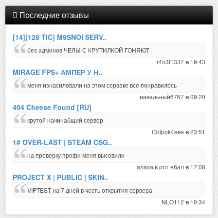
Последние отзывы
[14][128 TIC] M9SNOI SERV..
без админов ЧЕЛЫ С КРУТИЛКОЙ ГОНЯЮТ
r4n3l1337
19:43
в
MIRAGE FPS+ АМПЕР У Н..
меня изнасиловали на этом серваке все понравилось
навальный6767
09:20
в
404 Cheese Found [RU]
крутой начинабщий сервер
Cblpok4ees
23:51
в
1# OVER-LAST | STEAM CSG..
на проверку профи меня высовили
алаха в рот ебал
17:08
в
PROJECT X | PUBLIC | SKIN..
VIPTEST на 7 дней в честь открытия сервера
NLO112
10:34
в