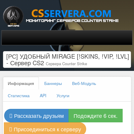
[РС] УДОБНЫЙ MIRAGE [!SKINS, !VIP, !LVL]
- Сервер CS2
Сервера Counter Strike
Информация
Баннеры
Веб-Модуль
Статистика
API
Услуги
Рассказать друзьям
Подождите 6 сек.
Присоединиться к серверу