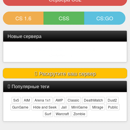
CS 1.6
CSS
CS:GO
Новые сервера
| ROSEMARY | ONLY MIRAGE | !W..
Онлайн:
2 из 32
Раскрутите ваш сервер
Популярные теги
5x5
AIM
Arena 1x1
AWP
Classic
DeathMatch
Dust2
GunGame
Hide and Seek
Jail
MiniGame
Mirage
Public
Surf
Warcraft
Zombie