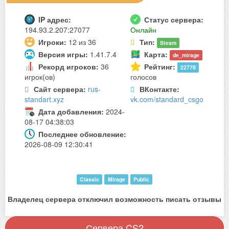
IP адрес:
Статус сервера:
194.93.2.207:27077
Онлайн
Игроки:
12 из 36
Тип:
Steam
Версия игры:
1.41.7.4
Карта:
de_mirage
Рекорд игроков:
36
Рейтинг:
22778
игрок(ов)
голосов
Сайт сервера:
rus-
ВКонтакте:
standart.xyz
vk.com/standard_csgo
Дата добавления:
2024-
08-17 04:38:03
Последнее обновление:
2026-08-09 12:30:41
Classic
Mirage
Public
Владелец сервера отключил возможность писать отзывы
Сервера CS2