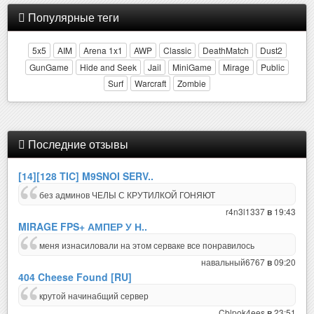
Популярные теги
5x5
AIM
Arena 1x1
AWP
Classic
DeathMatch
Dust2
GunGame
Hide and Seek
Jail
MiniGame
Mirage
Public
Surf
Warcraft
Zombie
Последние отзывы
[14][128 TIC] M9SNOI SERV..
без админов ЧЕЛЫ С КРУТИЛКОЙ ГОНЯЮТ
r4n3l1337
19:43
в
MIRAGE FPS+ АМПЕР У Н..
меня изнасиловали на этом серваке все понравилось
навальный6767
09:20
в
404 Cheese Found [RU]
крутой начинабщий сервер
Cblpok4ees
23:51
в