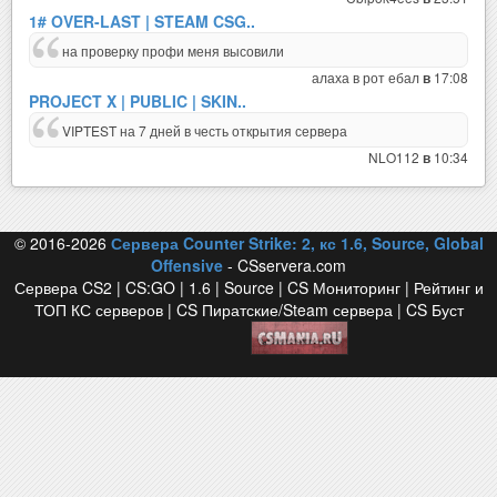
1# OVER-LAST | STEAM CSG..
на проверку профи меня высовили
алаха в рот ебал
17:08
в
PROJECT X | PUBLIC | SKIN..
VIPTEST на 7 дней в честь открытия сервера
NLO112
10:34
в
© 2016-2026
Сервера Counter Strike: 2, кс 1.6, Source, Global
Offensive
- CSservera.com
Сервера CS2 | CS:GO | 1.6 | Source | CS Мониторинг | Рейтинг и
ТОП КС серверов | CS Пиратские/Steam сервера | CS Буст