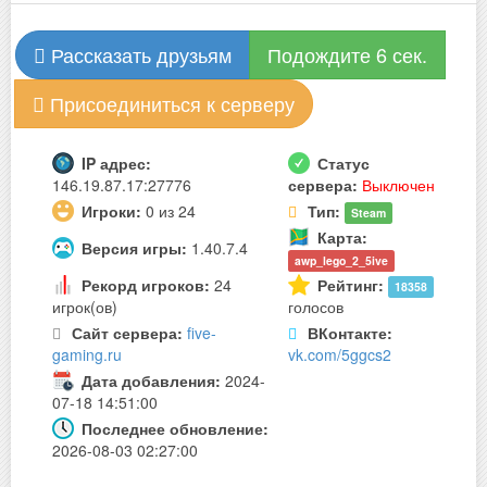
Рассказать друзьям
Подождите 6 сек.
Присоединиться к серверу
IP адрес:
Статус
146.19.87.17:27776
сервера:
Выключен
Игроки:
0 из 24
Тип:
Steam
Карта:
Версия игры:
1.40.7.4
awp_lego_2_5ive
Рекорд игроков:
24
Рейтинг:
18358
игрок(ов)
голосов
Сайт сервера:
five-
ВКонтакте:
gaming.ru
vk.com/5ggcs2
Дата добавления:
2024-
07-18 14:51:00
Последнее обновление:
2026-08-03 02:27:00