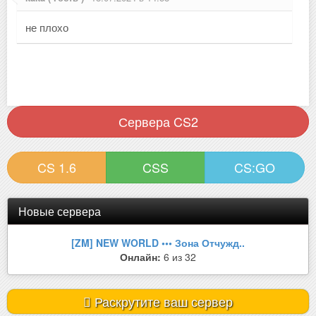
не плохо
Сервера CS2
CS 1.6
CSS
CS:GO
Новые сервера
[ZM] NEW WORLD ••• Зона Отчужд..
Онлайн:
6 из 32
Раскрутите ваш сервер