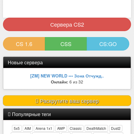
Сервера CS2
CS 1.6
CSS
CS:GO
Новые сервера
[ZM] NEW WORLD ••• Зона Отчужд..
Онлайн:
6 из 32
Раскрутите ваш сервер
Популярные теги
5x5
AIM
Arena 1x1
AWP
Classic
DeathMatch
Dust2