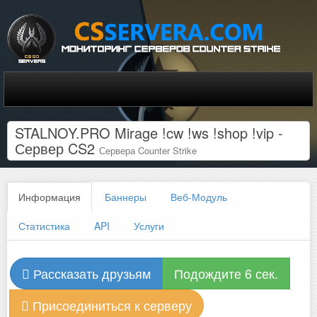
STALNOY.PRO Mirage !cw !ws !shop !vip -
Сервер CS2
Сервера Counter Strike
Информация
Баннеры
Веб-Модуль
Статистика
API
Услуги
Рассказать друзьям
Подождите 6 сек.
Присоединиться к серверу