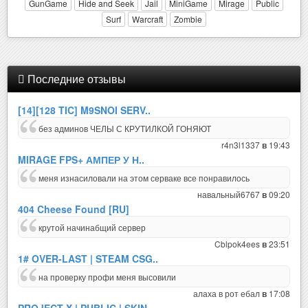
GunGame
Hide and Seek
Jail
MiniGame
Mirage
Public
Surf
Warcraft
Zombie
Последние отзывы
[14][128 TIC] M9SNOI SERV..
без админов ЧЕЛЫ С КРУТИЛКОЙ ГОНЯЮТ
r4n3l1337
19:43
в
MIRAGE FPS+ АМПЕР У Н..
меня изнасиловали на этом серваке все понравилось
навальный6767
09:20
в
404 Cheese Found [RU]
крутой начинабщий сервер
Cblpok4ees
23:51
в
1# OVER-LAST | STEAM CSG..
на проверку профи меня высовили
алаха в рот ебал
17:08
в
PROJECT X | PUBLIC | SKIN..