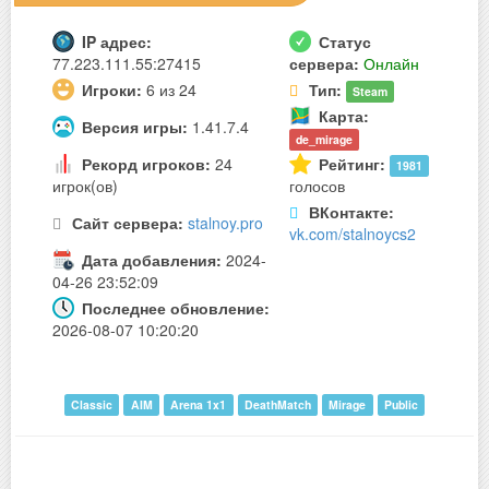
IP адрес:
Статус
77.223.111.55:27415
сервера:
Онлайн
Игроки:
6 из 24
Тип:
Steam
Карта:
Версия игры:
1.41.7.4
de_mirage
Рекорд игроков:
24
Рейтинг:
1981
игрок(ов)
голосов
ВКонтакте:
Сайт сервера:
stalnoy.pro
vk.com/stalnoycs2
Дата добавления:
2024-
04-26 23:52:09
Последнее обновление:
2026-08-07 10:20:20
Classic
AIM
Arena 1x1
DeathMatch
Mirage
Public