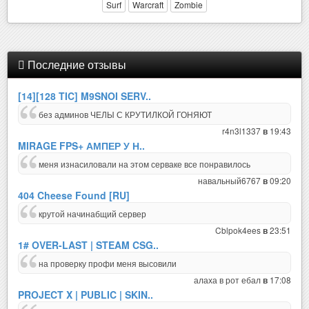
Surf
Warcraft
Zombie
Последние отзывы
[14][128 TIC] M9SNOI SERV..
без админов ЧЕЛЫ С КРУТИЛКОЙ ГОНЯЮТ
r4n3l1337
19:43
в
MIRAGE FPS+ АМПЕР У Н..
меня изнасиловали на этом серваке все понравилось
навальный6767
09:20
в
404 Cheese Found [RU]
крутой начинабщий сервер
Cblpok4ees
23:51
в
1# OVER-LAST | STEAM CSG..
на проверку профи меня высовили
алаха в рот ебал
17:08
в
PROJECT X | PUBLIC | SKIN..