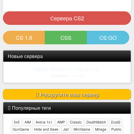
Сервера CS2
CS 1.6
CSS
CS:GO
Новые сервера
[ZM] NEW WORLD ••• Зона Отчужд..
Онлайн:
6 из 32
Раскрутите ваш сервер
Популярные теги
5x5
AIM
Arena 1x1
AWP
Classic
DeathMatch
Dust2
GunGame
Hide and Seek
Jail
MiniGame
Mirage
Public