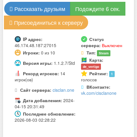
Рассказать друзьям
Подождите 6 сек.
Присоединиться к серверу
IP адрес:
Статус
46.174.48.187:27015
сервера:
Выключен
Игроки:
0 из 10
Тип:
Steam
Карта:
Версия игры:
1.1.2.7/Std
de_vertigo
Рекорд игроков:
14
Рейтинг:
1
игрок(ов)
голосов
ВКонтакте:
Сайт сервера:
cisclan.one
vk.com/cisclanone
Дата добавления:
2024-
04-15 20:31:49
Последнее обновление:
2026-08-03 02:28:22