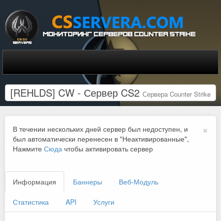
[REHLDS] CW - Сервер CS2
Сервера Counter Strike
×
В течении нескольких дней сервер был недоступен, и
был автоматически перенесен в "Неактивированные",
Нажмите
Сюда
чтобы активировать сервер
Информация
Баннеры
Веб-Модуль
Статистика
API
Услуги