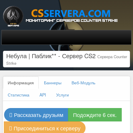
Небула | Паблик** - Сервер CS2
Сервера Counter
Strike
Информация
Баннеры
Веб-Модуль
Статистика
API
Услуги
Рассказать друзьям
Подождите 6 сек.
Присоединиться к серверу