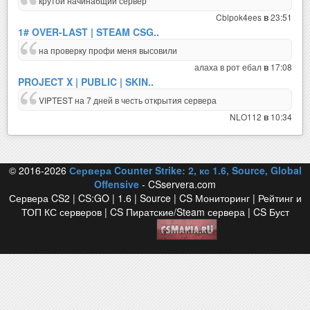
крутой начинабщий сервер
Cblpok4ees
23:51
в
1# OVER-LAST | STEAM CSG..
на проверку профи меня высовили
алаха в рот ебал
17:08
в
PROJECT X | PUBLIC | SKIN..
VIPTEST на 7 дней в честь открытия сервера
NLO112
10:34
в
© 2016-2026
Сервера Counter Strike: 2, кс 1.6, Source, Global
Offensive
- CSservera.com
Сервера CS2 | CS:GO | 1.6 | Source | CS Мониторинг | Рейтинг и
ТОП КС серверов | CS Пиратские/Steam сервера | CS Буст