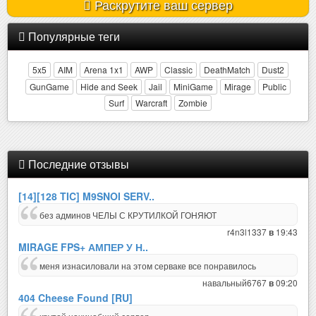
Раскрутите ваш сервер
Популярные теги
5x5
AIM
Arena 1x1
AWP
Classic
DeathMatch
Dust2
GunGame
Hide and Seek
Jail
MiniGame
Mirage
Public
Surf
Warcraft
Zombie
Последние отзывы
[14][128 TIC] M9SNOI SERV..
без админов ЧЕЛЫ С КРУТИЛКОЙ ГОНЯЮТ
r4n3l1337
19:43
в
MIRAGE FPS+ АМПЕР У Н..
меня изнасиловали на этом серваке все понравилось
навальный6767
09:20
в
404 Cheese Found [RU]