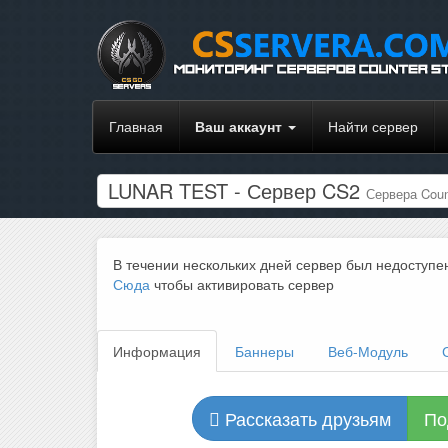
Главная
Ваш аккаунт
Найти сервер
LUNAR TEST - Сервер CS2
Сервера Count
В течении нескольких дней сервер был недоступе
Сюда
чтобы активировать сервер
Информация
Баннеры
Веб-Модуль
Рассказать друзьям
По