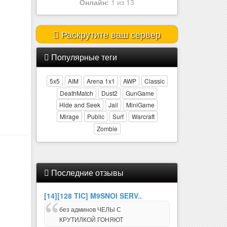
Онлайн:
2 из 32
Раскрутите ваш сервер
Популярные теги
5x5
AIM
Arena 1x1
AWP
Classic
DeathMatch
Dust2
GunGame
Hide and Seek
Jail
MiniGame
Mirage
Public
Surf
Warcraft
Zombie
Последние отзывы
[14][128 TIC] M9SNOI SERV..
без админов ЧЕЛЫ С
КРУТИЛКОЙ ГОНЯЮТ