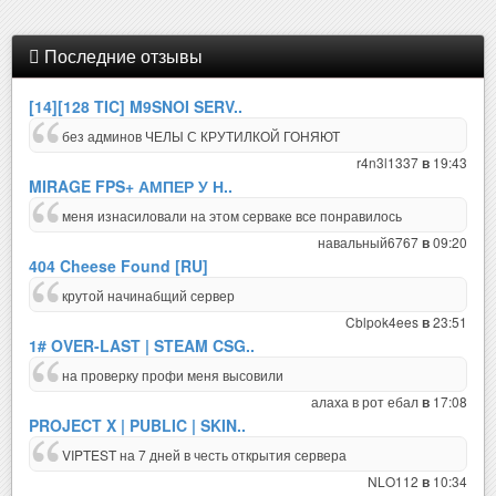
Последние отзывы
[14][128 TIC] M9SNOI SERV..
без админов ЧЕЛЫ С КРУТИЛКОЙ ГОНЯЮТ
r4n3l1337
19:43
в
MIRAGE FPS+ АМПЕР У Н..
меня изнасиловали на этом серваке все понравилось
навальный6767
09:20
в
404 Cheese Found [RU]
крутой начинабщий сервер
Cblpok4ees
23:51
в
1# OVER-LAST | STEAM CSG..
на проверку профи меня высовили
алаха в рот ебал
17:08
в
PROJECT X | PUBLIC | SKIN..
VIPTEST на 7 дней в честь открытия сервера
NLO112
10:34
в