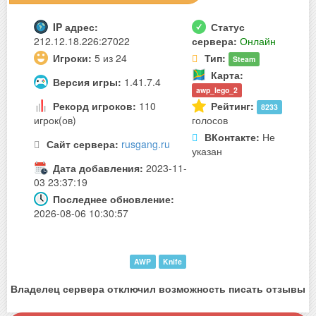
IP адрес:
Статус
212.12.18.226:27022
сервера:
Онлайн
Игроки:
5 из 24
Тип:
Steam
Карта:
Версия игры:
1.41.7.4
awp_lego_2
Рекорд игроков:
110
Рейтинг:
8233
игрок(ов)
голосов
ВКонтакте:
Не
Сайт сервера:
rusgang.ru
указан
Дата добавления:
2023-11-
03 23:37:19
Последнее обновление:
2026-08-06 10:30:57
AWP
Knife
Владелец сервера отключил возможность писать отзывы