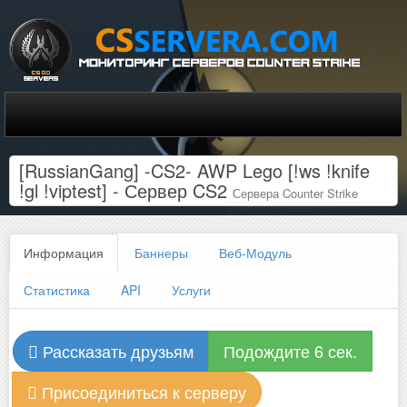
[RussianGang] -CS2- AWP Lego [!ws !knife
!gl !viptest] - Сервер CS2
Сервера Counter Strike
Информация
Баннеры
Веб-Модуль
Статистика
API
Услуги
Рассказать друзьям
Подождите 6 сек.
Присоединиться к серверу