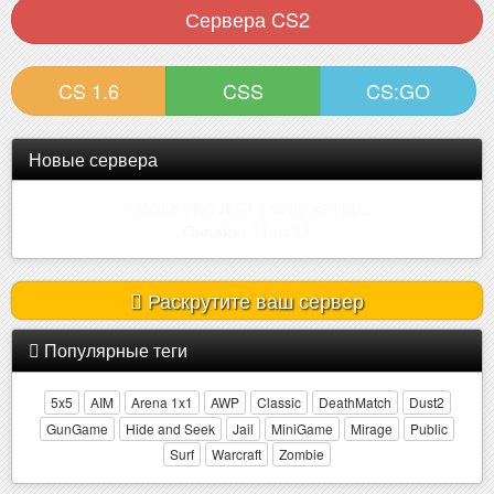
Сервера CS2
CS 1.6
CSS
CS:GO
Новые сервера
[ZM] NEW WORLD ••• Зона Отчужд..
Онлайн:
6 из 32
Раскрутите ваш сервер
Популярные теги
5x5
AIM
Arena 1x1
AWP
Classic
DeathMatch
Dust2
GunGame
Hide and Seek
Jail
MiniGame
Mirage
Public
Surf
Warcraft
Zombie