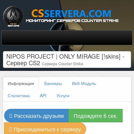
NIPOS PROJECT | ONLY MIRAGE [!skins] -
Сервер CS2
Сервера Counter Strike
Информация
Баннеры
Веб-Модуль
Статистика
API
Услуги
Рассказать друзьям
Подождите 6 сек.
Присоединиться к серверу