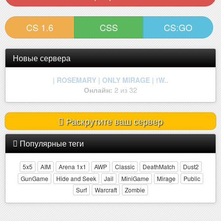
CS 1.6
CSS
CS:GO
Новые сервера
| ROSEMARY | ONLY MIRAGE | !W..
Онлайн:
2 из 32
Раскрутите ваш сервер
Популярные теги
5x5
AIM
Arena 1x1
AWP
Classic
DeathMatch
Dust2
GunGame
Hide and Seek
Jail
MiniGame
Mirage
Public
Surf
Warcraft
Zombie