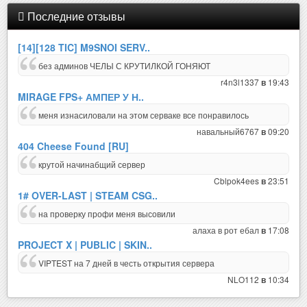
Последние отзывы
[14][128 TIC] M9SNOI SERV..
без админов ЧЕЛЫ С КРУТИЛКОЙ ГОНЯЮТ
r4n3l1337
19:43
в
MIRAGE FPS+ АМПЕР У Н..
меня изнасиловали на этом серваке все понравилось
навальный6767
09:20
в
404 Cheese Found [RU]
крутой начинабщий сервер
Cblpok4ees
23:51
в
1# OVER-LAST | STEAM CSG..
на проверку профи меня высовили
алаха в рот ебал
17:08
в
PROJECT X | PUBLIC | SKIN..
VIPTEST на 7 дней в честь открытия сервера
NLO112
10:34
в