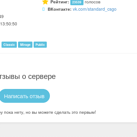
Рейтинг:
голосов
23539
ВКонтакте:
vk.com/standard_csgo
49
13:50:50
Classic
Mirage
Public
тзывы о сервере
Написать отзыв
у пока нету, но вы можете сделать это первым!