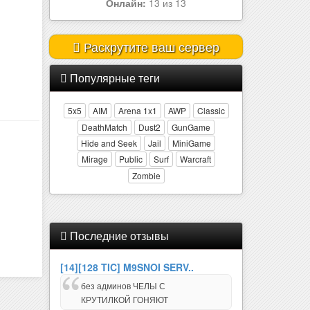
Онлайн:
2 из 32
Раскрутите ваш сервер
Популярные теги
5x5
AIM
Arena 1x1
AWP
Classic
DeathMatch
Dust2
GunGame
Hide and Seek
Jail
MiniGame
Mirage
Public
Surf
Warcraft
Zombie
Последние отзывы
[14][128 TIC] M9SNOI SERV..
без админов ЧЕЛЫ С
КРУТИЛКОЙ ГОНЯЮТ