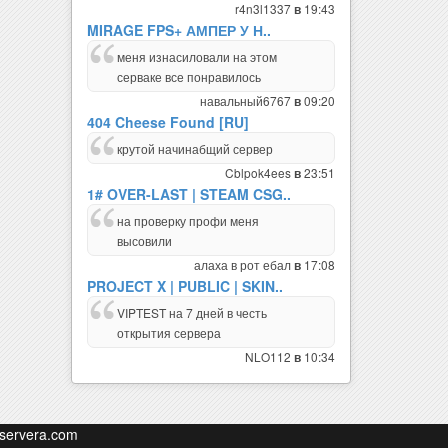
r4n3l1337
19:43
в
MIRAGE FPS+ АМПЕР У Н..
меня изнасиловали на этом
серваке все понравилось
навальный6767
09:20
в
404 Cheese Found [RU]
крутой начинабщий сервер
Cblpok4ees
23:51
в
1# OVER-LAST | STEAM CSG..
на проверку профи меня
высовили
алаха в рот ебал
17:08
в
PROJECT X | PUBLIC | SKIN..
VIPTEST на 7 дней в честь
открытия сервера
NLO112
10:34
в
servera.com