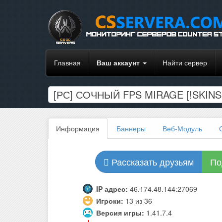
Главная
Ваш аккаунт
Найти сервер
[РС] СОЧНЫЙ FPS MIRAGE [!SKINS, 
Информация
Баннеры
Веб-Модуль
Рассказать друзьям
По
IP адрес:
46.174.48.144:27069
Игроки:
13 из 36
Версия игры:
1.41.7.4