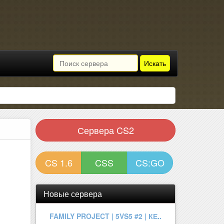
Искать
Сервера CS2
CS 1.6
CSS
CS:GO
Новые сервера
| ROSEMARY | ONLY MIRAGE | !W..