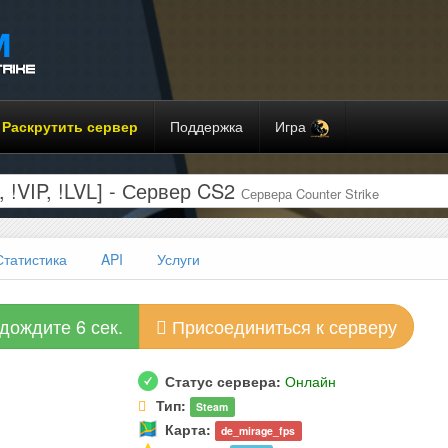
Раскрутить сервер
Поддержка
Игра
!VIP, !LVL] - Сервер CS2
Сервера Counter Strike
Статистика
API
Услуги
дождите 6 сек.
Присоединиться к серверу
Статус сервера:
Онлайн
Тип:
Steam
Карта:
de_mirage_fps