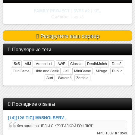
[ZM] NEW WORLD ••• Зона Отчужд..
Онлайн:
6 из 32
Раскрутите ваш сервер
Популярные теги
5x5
AIM
Arena 1x1
AWP
Classic
DeathMatch
Dust2
GunGame
Hide and Seek
Jail
MiniGame
Mirage
Public
Surf
Warcraft
Zombie
Последние отзывы
[14][128 TIC] M9SNOI SERV..
без админов ЧЕЛЫ С КРУТИЛКОЙ ГОНЯЮТ
r4n3l1337
19:43
в