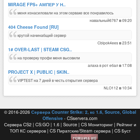
MIRAGE FPS+ АМПЕР У Н..
меня изнасиловали на этом серваке все понравилось
навальный6767
09:20
в
404 Cheese Found [RU]
крутой начинабщий сервер
Cblpok4ees
23:51
в
1# OVER-LAST | STEAM CSG..
на проверку профи меня высовили
алаха в рот ебал
17:08
в
PROJECT X | PUBLIC | SKIN..
VIPTEST на 7 дней в честь открытия сервера
NLO112
10:34
в
© 2016-2026
Сервера Counter Strike: 2, кс 1.6, Source, Global
Offensive
- CSservera.com
Сервера CS2 | CS:GO | 1.6 | Source | CS Мониторинг | Рейтинг и
ТОП КС серверов | CS Пиратские/Steam сервера | CS Буст