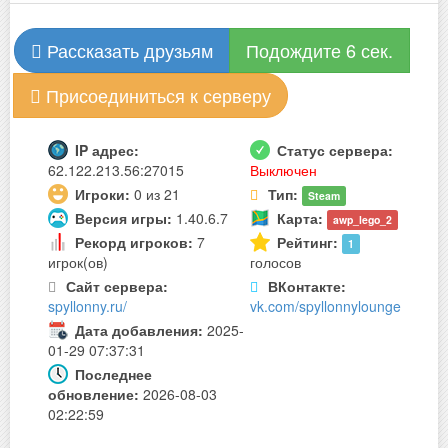
Рассказать друзьям
Подождите 6 сек.
Присоединиться к серверу
IP адрес:
Статус сервера:
62.122.213.56:27015
Выключен
Игроки:
0 из 21
Тип:
Steam
Версия игры:
1.40.6.7
Карта:
awp_lego_2
Рекорд игроков:
7
Рейтинг:
1
игрок(ов)
голосов
Сайт сервера:
ВКонтакте:
spyllonny.ru/
vk.com/spyllonnylounge
Дата добавления:
2025-
01-29 07:37:31
Последнее
обновление:
2026-08-03
02:22:59