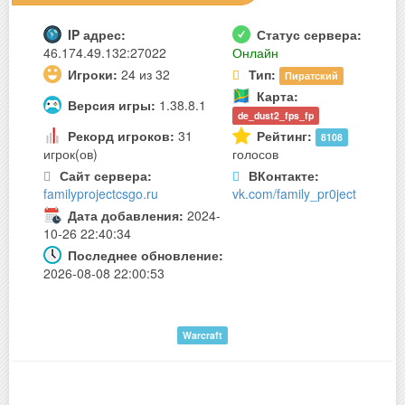
IP адрес:
Статус сервера:
46.174.49.132:27022
Онлайн
Игроки:
24 из 32
Тип:
Пиратский
Карта:
Версия игры:
1.38.8.1
de_dust2_fps_fp
Рекорд игроков:
31
Рейтинг:
8108
игрок(ов)
голосов
Сайт сервера:
ВКонтакте:
familyprojectcsgo.ru
vk.com/family_pr0ject
Дата добавления:
2024-
10-26 22:40:34
Последнее обновление:
2026-08-08 22:00:53
Warcraft