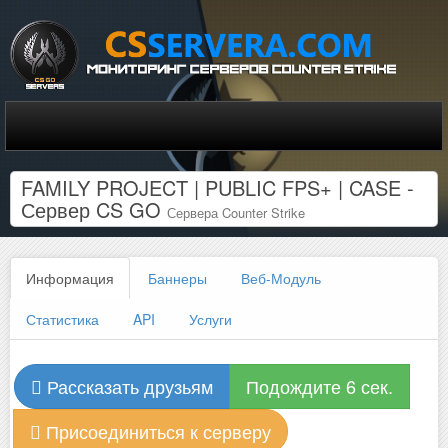
FAMILY PROJECT | PUBLIC FPS+ | CASE -
Сервер CS GO
Сервера Counter Strike
Информация
Баннеры
Веб-Модуль
Статистика
API
Услуги
Рассказать друзьям
Подождите 6 сек.
Присоединиться к серверу