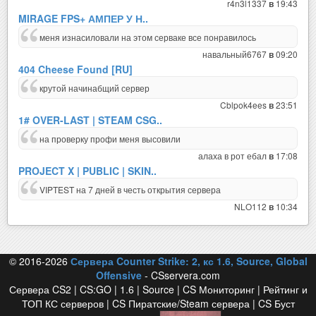
r4n3l1337
19:43
в
MIRAGE FPS+ АМПЕР У Н..
меня изнасиловали на этом серваке все понравилось
навальный6767
09:20
в
404 Cheese Found [RU]
крутой начинабщий сервер
Cblpok4ees
23:51
в
1# OVER-LAST | STEAM CSG..
на проверку профи меня высовили
алаха в рот ебал
17:08
в
PROJECT X | PUBLIC | SKIN..
VIPTEST на 7 дней в честь открытия сервера
NLO112
10:34
в
© 2016-2026
Сервера Counter Strike: 2, кс 1.6, Source, Global
Offensive
- CSservera.com
Сервера CS2 | CS:GO | 1.6 | Source | CS Мониторинг | Рейтинг и
ТОП КС серверов | CS Пиратские/Steam сервера | CS Буст