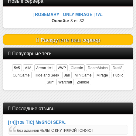
Новые сервера
| ROSEMARY | ONLY MIRAGE | !W..
Онлайн:
3 из 32
Раскрутите ваш сервер
Популярные теги
5x5
AIM
Arena 1x1
AWP
Classic
DeathMatch
Dust2
GunGame
Hide and Seek
Jail
MiniGame
Mirage
Public
Surf
Warcraft
Zombie
Последние отзывы
[14][128 TIC] M9SNOI SERV..
без админов ЧЕЛЫ С КРУТИЛКОЙ ГОНЯЮТ