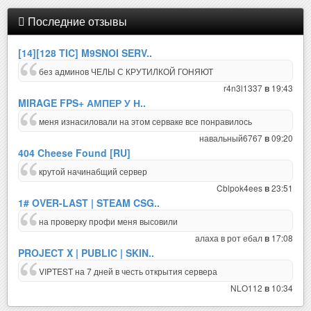
Последние отзывы
[14][128 TIC] M9SNOI SERV..
без админов ЧЕЛЫ С КРУТИЛКОЙ ГОНЯЮТ
r4n3l1337
19:43
в
MIRAGE FPS+ АМПЕР У Н..
меня изнасиловали на этом серваке все понравилось
навальный6767
09:20
в
404 Cheese Found [RU]
крутой начинабщий сервер
Cblpok4ees
23:51
в
1# OVER-LAST | STEAM CSG..
на проверку профи меня высовили
алаха в рот ебал
17:08
в
PROJECT X | PUBLIC | SKIN..
VIPTEST на 7 дней в честь открытия сервера
NLO112
10:34
в