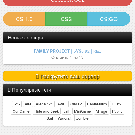
CS 1.6
CSS
CS:GO
Новые сервера
FAMILY PROJECT | 5VS5 #2 | КЕ..
Онлайн:
1 из 13
Раскрутите ваш сервер
Популярные теги
5x5
AIM
Arena 1x1
AWP
Classic
DeathMatch
Dust2
GunGame
Hide and Seek
Jail
MiniGame
Mirage
Public
Surf
Warcraft
Zombie