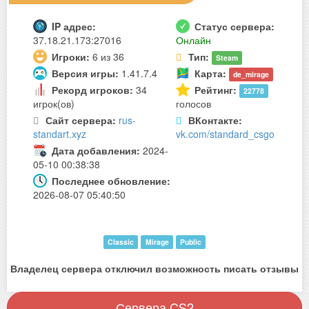
IP адрес:
Статус сервера:
37.18.21.173:27016
Онлайн
Игроки:
6 из 36
Тип:
Steam
Версия игры:
1.41.7.4
Карта:
de_mirage
Рекорд игроков:
34
Рейтинг:
22778
игрок(ов)
голосов
Сайт сервера:
rus-
ВКонтакте:
standart.xyz
vk.com/standard_csgo
Дата добавления:
2024-
05-10 00:38:38
Последнее обновление:
2026-08-07 05:40:50
Classic
Mirage
Public
Владелец сервера отключил возможность писать отзывы
Сервера CS2