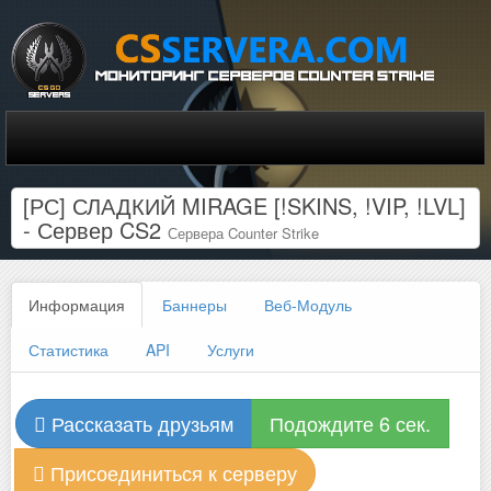
[РС] СЛАДКИЙ MIRAGE [!SKINS, !VIP, !LVL]
- Сервер CS2
Сервера Counter Strike
Информация
Баннеры
Веб-Модуль
Статистика
API
Услуги
Рассказать друзьям
Подождите 6 сек.
Присоединиться к серверу