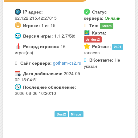
IP адрес:
Статус
62.122.215.42:27015
сервера:
Онлайн
Игроки:
1 из 15
Тип:
Steam
Карта:
Версия игры:
1.1.2.7/Std
de_dust2
Рекорд игроков:
16
Рейтинг:
2401
игрок(ов)
голосов
ВКонтакте:
Не
Сайт сервера:
gotham-cs2.ru
указан
Дата добавления:
2024-05-
02 15:04:51
Последнее обновление:
2026-08-06 10:20:10
Dust2
Mirage