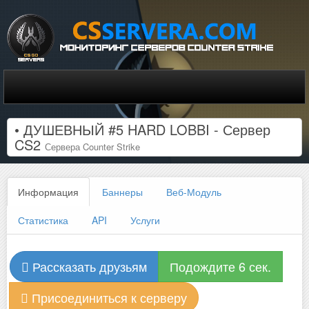
• ДУШЕВНЫЙ #5 HARD LOBBI - Сервер
CS2
Сервера Counter Strike
Информация
Баннеры
Веб-Модуль
Статистика
API
Услуги
Рассказать друзьям
Подождите 6 сек.
Присоединиться к серверу