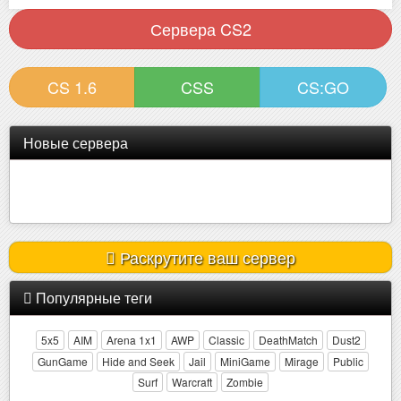
Сервера CS2
CS 1.6
CSS
CS:GO
Новые сервера
[ZM] NEW WORLD ••• Зона Отчужд..
Онлайн:
6 из 32
Раскрутите ваш сервер
Популярные теги
5x5
AIM
Arena 1x1
AWP
Classic
DeathMatch
Dust2
GunGame
Hide and Seek
Jail
MiniGame
Mirage
Public
Surf
Warcraft
Zombie