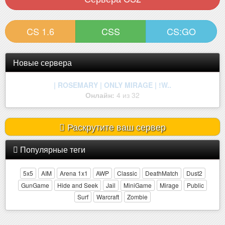
CS 1.6
CSS
CS:GO
Новые сервера
| ROSEMARY | ONLY MIRAGE | !W..
Онлайн:
4 из 32
Раскрутите ваш сервер
Популярные теги
5x5
AIM
Arena 1x1
AWP
Classic
DeathMatch
Dust2
GunGame
Hide and Seek
Jail
MiniGame
Mirage
Public
Surf
Warcraft
Zombie