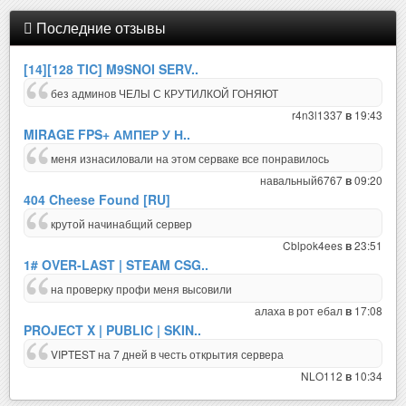
Последние отзывы
[14][128 TIC] M9SNOI SERV..
без админов ЧЕЛЫ С КРУТИЛКОЙ ГОНЯЮТ
r4n3l1337
19:43
в
MIRAGE FPS+ АМПЕР У Н..
меня изнасиловали на этом серваке все понравилось
навальный6767
09:20
в
404 Cheese Found [RU]
крутой начинабщий сервер
Cblpok4ees
23:51
в
1# OVER-LAST | STEAM CSG..
на проверку профи меня высовили
алаха в рот ебал
17:08
в
PROJECT X | PUBLIC | SKIN..
VIPTEST на 7 дней в честь открытия сервера
NLO112
10:34
в