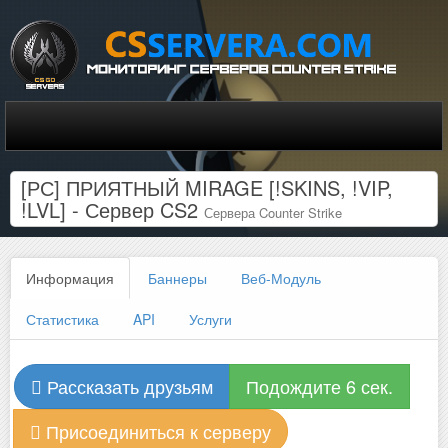
[РС] ПРИЯТНЫЙ MIRAGE [!SKINS, !VIP,
!LVL] - Сервер CS2
Сервера Counter Strike
Информация
Баннеры
Веб-Модуль
Статистика
API
Услуги
Рассказать друзьям
Подождите 6 сек.
Присоединиться к серверу