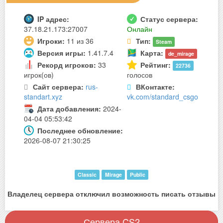
IP адрес:
Статус сервера:
37.18.21.173:27007
Онлайн
Игроки:
11 из 36
Тип:
Steam
Версия игры:
1.41.7.4
Карта:
de_mirage
Рекорд игроков:
33
Рейтинг:
22736
игрок(ов)
голосов
Сайт сервера:
rus-
ВКонтакте:
standart.xyz
vk.com/standard_csgo
Дата добавления:
2024-
04-04 05:53:42
Последнее обновление:
2026-08-07 21:30:25
Classic
Mirage
Public
Владелец сервера отключил возможность писать отзывы
Сервера CS2