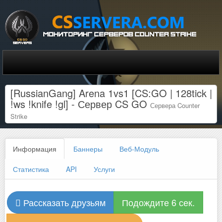
[RussianGang] Arena 1vs1 [CS:GO | 128tick |
!ws !knife !gl] - Сервер CS GO
Сервера Counter
Strike
Информация
Баннеры
Веб-Модуль
Статистика
API
Услуги
Рассказать друзьям
Подождите 6 сек.