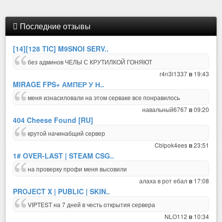
Последние отзывы
[14][128 TIC] M9SNOI SERV..
без админов ЧЕЛЫ С КРУТИЛКОЙ ГОНЯЮТ
r4n3l1337
19:43
в
MIRAGE FPS+ АМПЕР У Н..
меня изнасиловали на этом серваке все понравилось
навальный6767
09:20
в
404 Cheese Found [RU]
крутой начинабщий сервер
Cblpok4ees
23:51
в
1# OVER-LAST | STEAM CSG..
на проверку профи меня высовили
алаха в рот ебал
17:08
в
PROJECT X | PUBLIC | SKIN..
VIPTEST на 7 дней в честь открытия сервера
NLO112
10:34
в