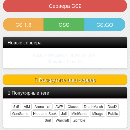
Сервера CS2
CS 1.6
CSS
CS:GO
Новые сервера
| ROSEMARY | ONLY MIRAGE | !W..
Онлайн:
2 из 32
Раскрутите ваш сервер
Популярные теги
5x5
AIM
Arena 1x1
AWP
Classic
DeathMatch
Dust2
GunGame
Hide and Seek
Jail
MiniGame
Mirage
Public
Surf
Warcraft
Zombie