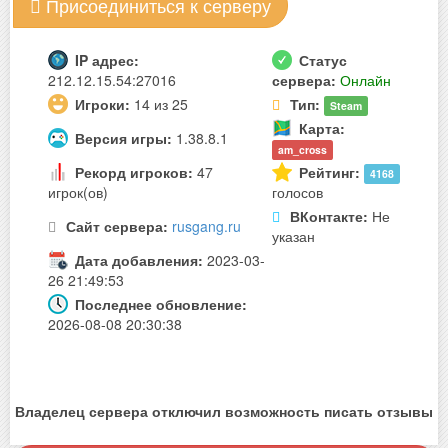
Присоединиться к серверу
IP адрес:
Статус
212.12.15.54:27016
сервера:
Онлайн
Игроки:
14 из 25
Тип:
Steam
Карта:
Версия игры:
1.38.8.1
am_cross
Рекорд игроков:
47
Рейтинг:
4168
игрок(ов)
голосов
ВКонтакте:
Не
Сайт сервера:
rusgang.ru
указан
Дата добавления:
2023-03-
26 21:49:53
Последнее обновление:
2026-08-08 20:30:38
Владелец сервера отключил возможность писать отзывы