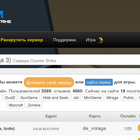
Раскрутить сервер
Поддержка
Игра
ца 3)
Сервера Counter Strike
 Вы можете
или
для игры.
Добавить свой сервер
найти сервер
йн. Пользователей
3589
, отзывов:
4860
. Сейчас на сайте
18
посети
h
Dust2
GunGame
Hide and Seek
Jail
MiniGame
Mirage
Public
Warcraft
Zombie
Адрес
Карта
Онлайн
de_mirage
, !knife]
1/25
212.22.93.51:27015