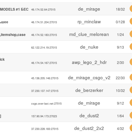
de_mirage
+MODELS #1 БЕС
18/32
46.174.52.64:27015
rp_minclaw
льшее
0/128
46.174.51.204:27015
md_clue_melorean
s,itemshop,case
1/24
46.174.52.183:27015
de_nuke
9/13
62.122.214.19:27015
ick
awp_lego_2_hdr
2/30
46.174.54.167:27015
de_mirage_csgo_v2
22/30
45.136.205.146:27015
de_berzerker
10/32
37.230.137.147:27015
de_mirage
9/12
csgo.over-last.net:27015
de_dust2
]
1/64
157.90.94.173:27023
de_dust2_2x2
4/32
37.230.228.183:27015