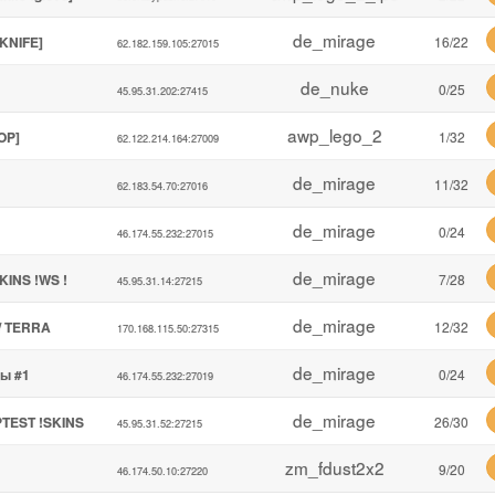
de_mirage
KNIFE]
16/22
62.182.159.105:27015
de_nuke
0/25
45.95.31.202:27415
awp_lego_2
OP]
1/32
62.122.214.164:27009
de_mirage
11/32
62.183.54.70:27016
de_mirage
0/24
46.174.55.232:27015
de_mirage
KINS !WS !
7/28
45.95.31.14:27215
de_mirage
/ TERRA
12/32
170.168.115.50:27315
de_mirage
ды #1
0/24
46.174.55.232:27019
de_mirage
PTEST !SKINS
26/30
45.95.31.52:27215
zm_fdust2x2
9/20
46.174.50.10:27220