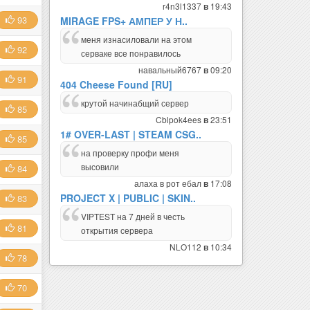
r4n3l1337
19:43
в
93
MIRAGE FPS+ АМПЕР У Н..
меня изнасиловали на этом
92
серваке все понравилось
навальный6767
09:20
в
91
404 Cheese Found [RU]
крутой начинабщий сервер
85
Cblpok4ees
23:51
в
1# OVER-LAST | STEAM CSG..
85
на проверку профи меня
высовили
84
алаха в рот ебал
17:08
в
PROJECT X | PUBLIC | SKIN..
83
VIPTEST на 7 дней в честь
81
открытия сервера
NLO112
10:34
в
78
70