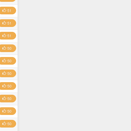
51
51
51
50
50
50
50
50
50
50