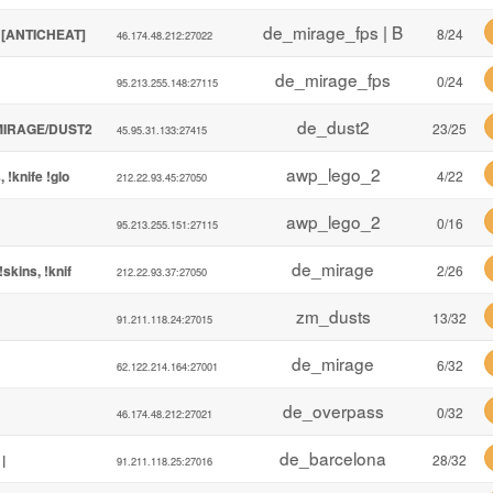
de_mirage_fps | B
 [ANTICHEAT]
8/24
46.174.48.212:27022
de_mirage_fps
0/24
95.213.255.148:27115
de_dust2
 MIRAGE/DUST2
23/25
45.95.31.133:27415
awp_lego_2
!knife !glo
4/22
212.22.93.45:27050
awp_lego_2
0/16
95.213.255.151:27115
de_mirage
skins, !knif
2/26
212.22.93.37:27050
zm_dusts
13/32
91.211.118.24:27015
de_mirage
6/32
62.122.214.164:27001
de_overpass
0/32
46.174.48.212:27021
de_barcelona
|
28/32
91.211.118.25:27016