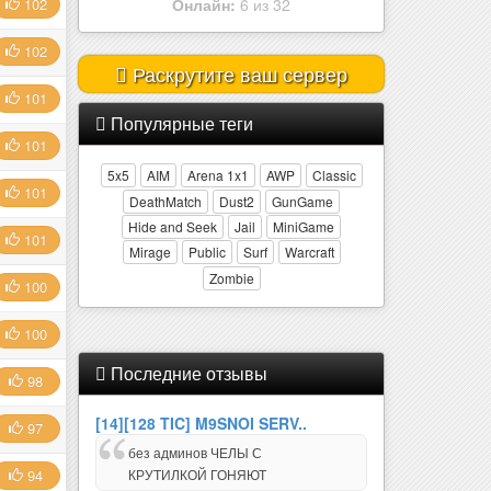
102
Онлайн:
6 из 32
102
Раскрутите ваш сервер
101
Популярные теги
101
5x5
AIM
Arena 1x1
AWP
Classic
101
DeathMatch
Dust2
GunGame
Hide and Seek
Jail
MiniGame
101
Mirage
Public
Surf
Warcraft
Zombie
100
100
Последние отзывы
98
[14][128 TIC] M9SNOI SERV..
97
без админов ЧЕЛЫ С
КРУТИЛКОЙ ГОНЯЮТ
94