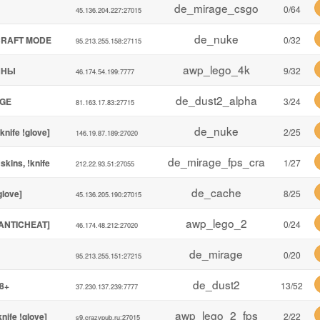
de_mirage_csgo
0/64
45.136.204.227:27015
de_nuke
CRAFT MODE
0/32
95.213.255.158:27115
awp_lego_4k
ИНЫ
9/32
46.174.54.199:7777
de_dust2_alpha
AGE
3/24
81.163.17.83:27715
de_nuke
nife !glove]
2/25
146.19.87.189:27020
de_mirage_fps_cra
kins, !knife
1/27
212.22.93.51:27055
de_cache
glove]
8/25
45.136.205.190:27015
awp_lego_2
[ANTICHEAT]
0/24
46.174.48.212:27020
de_mirage
0/20
95.213.255.151:27215
de_dust2
18+
13/52
37.230.137.239:7777
awp_lego_2_fps
nife !glove]
2/22
s9.crazypub.ru:27015