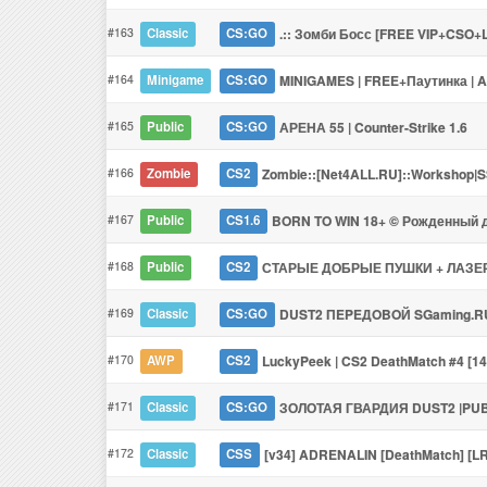
#163
.:: Зомби Босс [FREE VIP+CSO+L
Classic
CS:GO
#164
MINIGAMES | FREE+Паутинка | A
Minigame
CS:GO
#165
АРЕНА 55 | Counter-Strike 1.6
Public
CS:GO
#166
Zombie::[Net4ALL.RU]::Workshop|S
Zombie
CS2
#167
BORN TO WIN 18+ © Рожденный 
Public
CS1.6
#168
СТАРЫЕ ДОБРЫЕ ПУШКИ + ЛАЗ
Public
CS2
#169
DUST2 ПEPEДOBOЙ SGaming.R
Classic
CS:GO
#170
LuckyPeek | CS2 DeathMatch #4 [14
AWP
CS2
#171
ЗОЛОТАЯ ГВАРДИЯ DUST2 |PUB
Classic
CS:GO
#172
[v34] ADRENALIN [DeathMatch] [LR
Classic
CSS