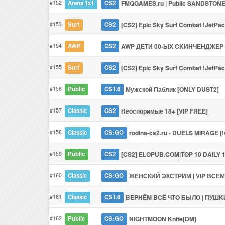
#152
FMQGAMES.ru | Public SANDSTON
Arena 1x1
CS2
#153
[CS2] Epic Sky Surf Combat !JetPac
Surf
CS2
#154
AWP ДЕТИ 00-ЫХ CKИHЧEHДЖEP
AWP
CS2
#155
[CS2] Epic Sky Surf Combat !JetPac
Surf
CS2
#156
Мужской Паблик [ONLY DUST2]
Public
CS1.6
#157
Неоспоримые 18+ [VIP FREE]
Classic
CS2
#158
rodina-cs2.ru • DUELS MIRAGE [!ws
Classic
CS:GO
#159
[CS2] ELOPUB.COM|TOP 10 DAILY 1
Public
CS2
#160
ЖЕНСКИЙ ЭКСТРИМ | VIP ВСЕМ 
Classic
CS:GO
#161
BEPHЁM BCЁ ЧTO БЫЛO | ПУШ
Classic
CS1.6
#162
NIGHTMOON Knife[DM]
Public
CS:GO