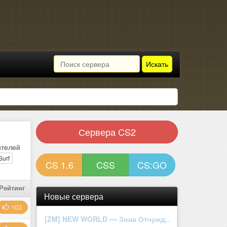
Искать
Сервера CS2
телей
Surf
CS 1.6
CSS
CS:GO
Рейтинг
Новые сервера
103
[ZM] NEW WORLD ••• Зона Отчужд..