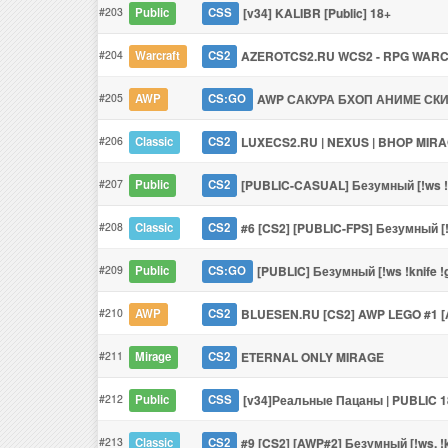
#203
[v34] KALIBR [Public] 18+
Public
CSS
#204
AZEROTCS2.RU WCS2 - RPG WAR
Warcraft
CS2
#205
AWP САКУРА БХОП АНИМЕ СК
AWP
CS:GO
#206
LUXECS2.RU | NEXUS | BHOP MIR
Classic
CS2
#207
[PUBLIC-CASUAL] Безумный [!ws !k
Public
CS2
#208
#6 [CS2] [PUBLIC-FPS] Безумный [!s
Classic
CS2
#209
[PUBLIC] Безумный [!ws !knife !
Public
CS:GO
#210
BLUESEN.RU [CS2] AWP LEGO #1 
AWP
CS2
#211
ETERNAL ONLY MIRAGE
Mirage
CS2
#212
[v34]Реальные Пацаны | PUBLIC 
Public
CSS
#213
#9 [CS2] [AWP#2] Безумный [!ws, !k
Classic
CS2