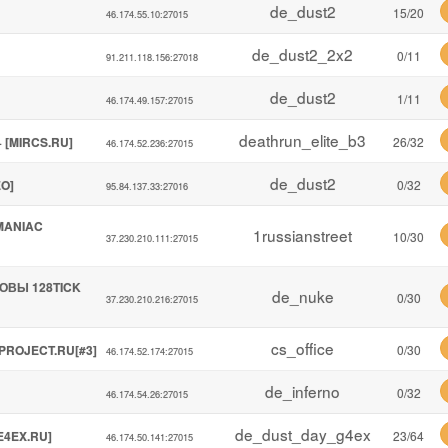
de_dust2
15/20
46.174.55.10:27015
de_dust2_2x2
0/11
91.211.118.156:27018
de_dust2
1/11
46.174.49.157:27015
deathrun_elite_b3
+ [MIRCS.RU]
26/32
46.174.52.236:27015
de_dust2
EO]
0/32
95.84.137.33:27016
 MANIAC
1russianstreet
10/30
37.230.210.111:27015
ЛОВЫ 128TICK
de_nuke
0/30
37.230.210.216:27015
cs_office
PROJECT.RU[#3]
0/30
46.174.52.174:27015
de_inferno
0/32
46.174.54.26:27015
de_dust_day_g4ex
E4EX.RU]
23/64
46.174.50.141:27015