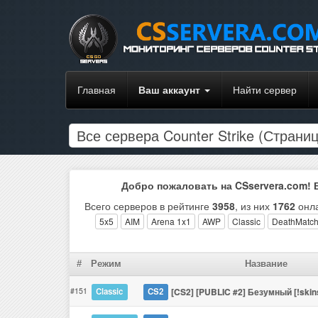
Главная
Ваш аккаунт
Найти сервер
Все сервера Counter Strike (Страни
Добро пожаловать на CSservera.com!
Всего серверов в рейтинге
3958
, из них
1762
онла
5x5
AIM
Arena 1x1
AWP
Classic
DeathMatc
#
Режим
Название
#151
[CS2] [PUBLIC #2] Безумный [!skins
Classic
CS2