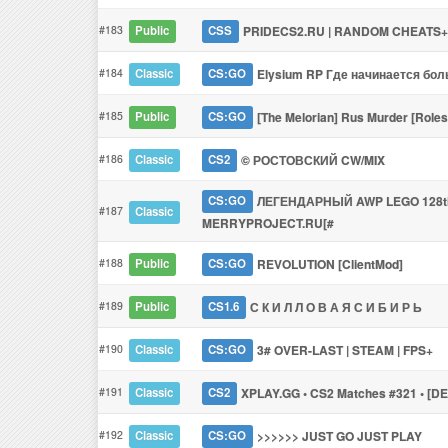
#183
PRIDECS2.RU | RANDOM CHEATS
Public
CSS
#184
Elysium RP Где начинается бо
Classic
CS:GO
#185
[The Melorian] Rus Murder [Role
Public
CS:GO
#186
© РОСТОВСКИЙ CW/MIX
Classic
CS2
ЛЕГЕНДАРНЫЙ AWP LEGO 128t
CS:GO
#187
Classic
MERRYPROJECT.RU[#
#188
REVOLUTION [ClientMod]
Public
CS:GO
#189
С К И Л Л О В А Я С И Б И Р Ь
Public
CS1.6
#190
3# OVER-LAST | STEAM | FPS+
Classic
CS:GO
#191
XPLAY.GG • CS2 Matches #321 • [DE
Classic
CS2
#192
>>>>>> JUST GO JUST PLAY
Classic
CS:GO