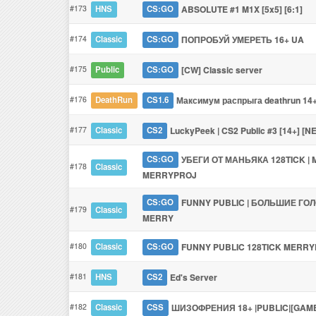
#173
ABSOLUTE #1 M1X [5x5] [6:1]
HNS
CS:GO
#174
ПОПРОБУЙ УМЕРЕТЬ 16+ UA
Classic
CS:GO
#175
[CW] Classic server
Public
CS:GO
#176
Максимум распрыга deathrun 14
DeathRun
CS1.6
#177
LuckyPeek | CS2 Public #3 [14+] [N
Classic
CS2
УБЕГИ ОТ МАНЬЯКА 128TICK |
CS:GO
#178
Classic
MERRYPROJ
FUNNY PUBLIC | БОЛЬШИЕ ГО
CS:GO
#179
Classic
MERRY
#180
FUNNY PUBLIC 128TICK MERRY
Classic
CS:GO
#181
Ed's Server
HNS
CS2
#182
ШИЗОФРЕНИЯ 18+ |PUBLIC|[GAM
Classic
CSS