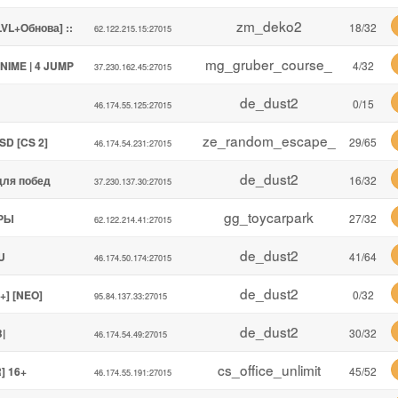
zm_deko2
VL+Обнова] ::
18/32
62.122.215.15:27015
mg_gruber_course_
NIME | 4 JUMP
4/32
37.230.162.45:27015
de_dust2
0/15
46.174.55.125:27015
ze_random_escape_
SD [CS 2]
29/65
46.174.54.231:27015
de_dust2
для побед
16/32
37.230.137.30:27015
gg_toycarpark
ЕРЫ
27/32
62.122.214.41:27015
de_dust2
U
41/64
46.174.50.174:27015
de_dust2
+] [NEO]
0/32
95.84.137.33:27015
de_dust2
|
30/32
46.174.54.49:27015
cs_office_unlimit
] 16+
45/52
46.174.55.191:27015