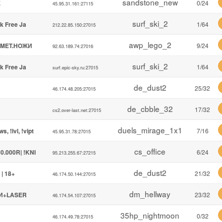
sandstone_new
E
0/24
45.95.31.161:27115
surf_ski_2
k Free Ja
1/64
212.22.85.150:27015
awp_lego_2
 MET.HOЖИ
9/24
92.63.189.74:27016
surf_ski_2
k Free Ja
1/64
surf.epic-sky.ru:27015
de_dust2
25/32
46.174.48.205:27015
de_cbble_32
17/32
cs2.over-last.net:27015
duels_mirage_1x1
, !lvl, !vipt
7/16
45.95.31.78:27015
cs_office
0.000R| !KNI
6/24
95.213.255.67:27215
de_dust2
| 18+
21/32
46.174.50.144:27015
dm_hellway
KИ+LASER
23/32
46.174.54.107:27015
35hp_nightmoon
0/32
46.174.49.78:27015