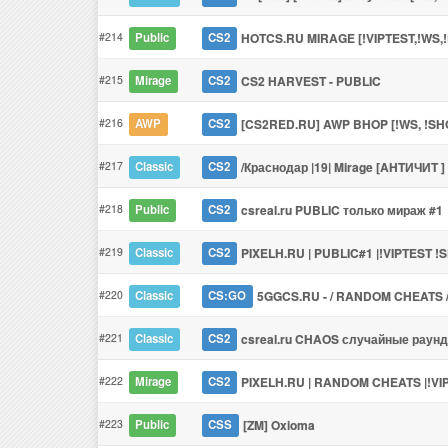
#214
HOTCS.RU MIRAGE [!VIPTEST,!WS,!
Public
CS2
#215
CS2 HARVEST - PUBLIC
Mirage
CS2
#216
[CS2RED.RU] AWP BHOP [!WS, !SH
AWP
CS2
#217
/Краснодар |19| Mirage [AHTИЧИT ]
Classic
CS2
#218
csreal.ru PUBLIC только мираж #1
Public
CS2
#219
PIXELH.RU | PUBLIC#1 |!VIPTEST !S
Classic
CS2
#220
5GGCS.RU - / RANDOM CHEATS 
Classic
CS:GO
#221
csreal.ru CHAOS случайные раун
Classic
CS2
#222
PIXELH.RU | RANDOM CHEATS |!VI
Mirage
CS2
#223
[ZM] Oxioma
Public
CSS