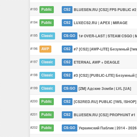
#193
BLUESEN.RU [CS2] FPS PUBLIC #2
Public
CS2
#194
LUXECS2.RU | APEX | MIRAGE
Public
CS2
#195
1# OVER-LAST | STEAM CSGO |
Classic
CS:GO
#196
#7 [CS2] [AWP-LITE] Безумный [!ws, 
AWP
CS2
#197
ETERNAL AWP + DEAGLE
Classic
CS2
#198
#3 [CS2] [PUBLIC-LITE] Безумный [!
Classic
CS2
#199
[ZM] Адские Зомби | LVL [UA]
Classic
CS:GO
#200
[CS2RED.RU] PUBLIC [!WS, !SHOP]
Public
CS2
#201
BLUESEN.RU [CS2] PROPHUNT #1
Public
CS2
#202
Украинский Паблик | 2014 - 2026 
Public
CS:GO